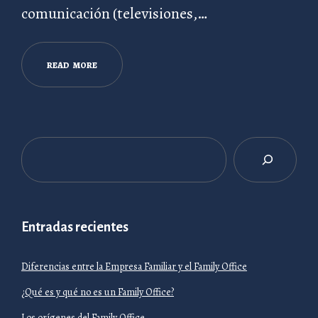
comunicación (televisiones,…
R
E
A
D
M
O
R
E
Entradas recientes
Diferencias entre la Empresa Familiar y el Family Office
¿Qué es y qué no es un Family Office?
Los orígenes del Family Office