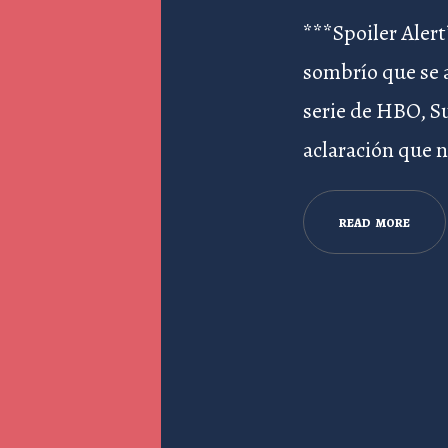
***Spoiler Aler
sombrío que se a
serie de HBO, S
aclaración que n
R
E
A
D
M
O
R
E