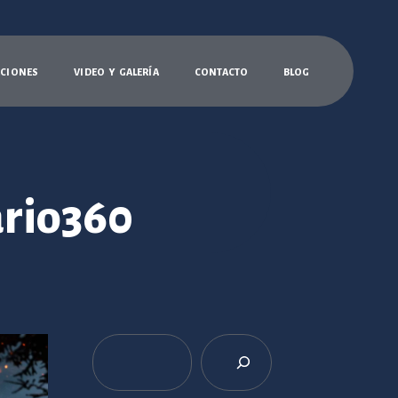
C
I
O
N
E
S
V
I
D
E
O
Y
G
A
L
E
R
Í
A
C
O
N
T
A
C
T
O
B
L
O
G
ario360