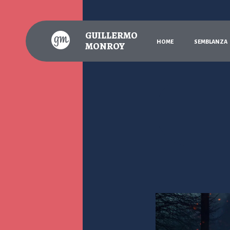
GUILLERMO
H
O
M
E
S
E
M
B
L
A
N
Z
A
MONROY