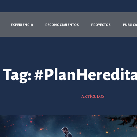
E
X
P
E
R
I
E
N
C
I
A
R
E
C
O
N
O
C
I
M
I
E
N
T
O
S
P
R
O
Y
E
C
T
O
S
P
U
B
L
I
C
A
Tag: #PlanHeredit
ARTÍCULOS