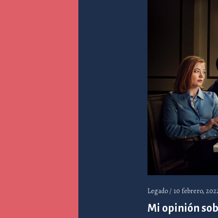
Legado /
10 febrero, 202
Mi opinión sob