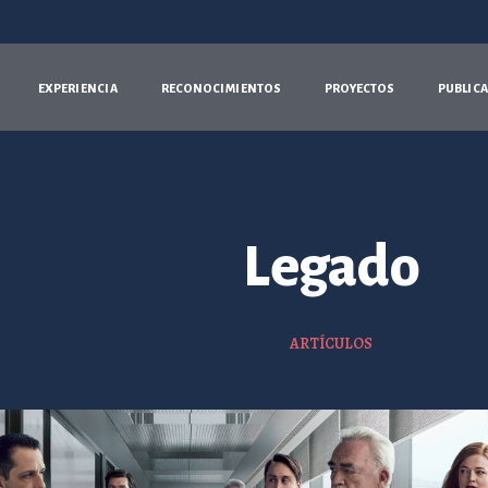
E
X
P
E
R
I
E
N
C
I
A
R
E
C
O
N
O
C
I
M
I
E
N
T
O
S
P
R
O
Y
E
C
T
O
S
P
U
B
L
I
C
A
Legado
ARTÍCULOS