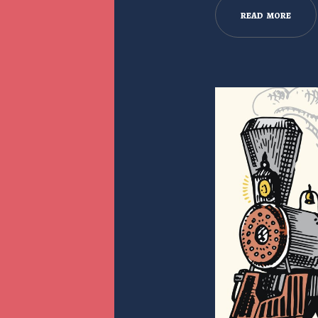
R
E
A
D
M
O
R
E