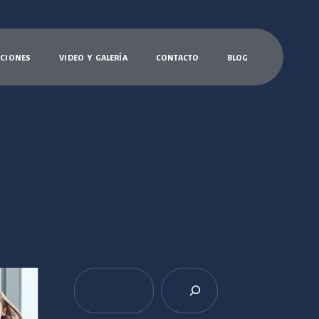
C
I
O
N
E
S
V
I
D
E
O
Y
G
A
L
E
R
Í
A
C
O
N
T
A
C
T
O
B
L
O
G