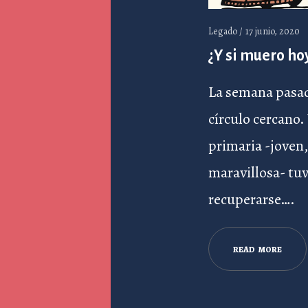
Legado /
17 junio, 2020
¿Y si muero ho
La semana pasada
círculo cercano
primaria -joven,
maravillosa- tu
recuperarse….
R
E
A
D
M
O
R
E