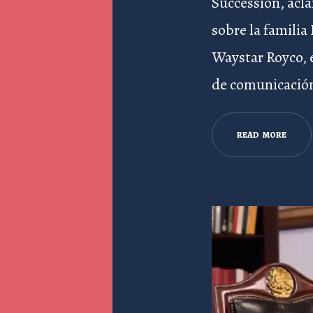
Succession, acl
sobre la famili
Waystar Royco, 
de comunicación
R
E
A
D
M
O
R
E