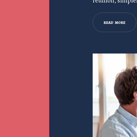
reunión, simple
R
E
A
D
M
O
R
E