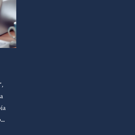
“,
ba
bía
o…