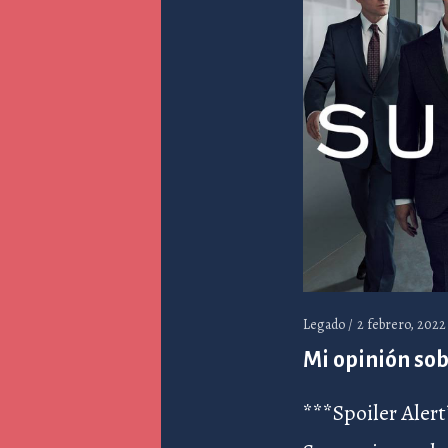
Legado /
2 febrero, 2022
Mi opinión sob
***Spoiler Aler