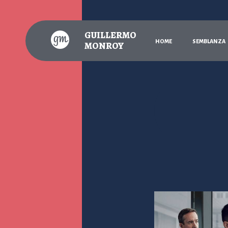
GUILLERMO
H
O
M
E
S
E
M
B
L
A
N
Z
A
MONROY